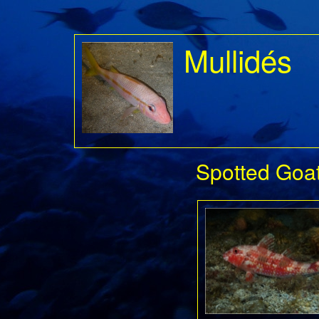
Mullidés
Spotted Goat