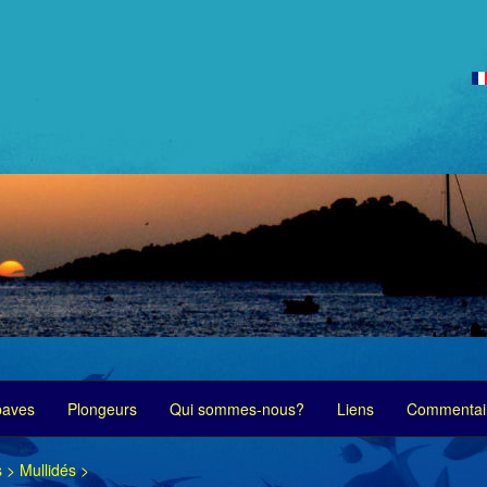
paves
Plongeurs
Qui sommes-nous?
Liens
Commentair
s
>
Mullidés
>